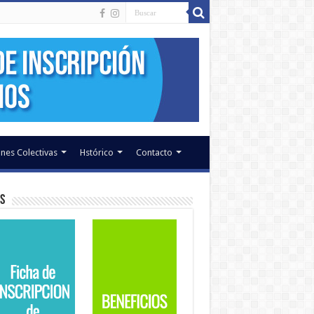
nes Colectivas
Hstórico
Contacto
s