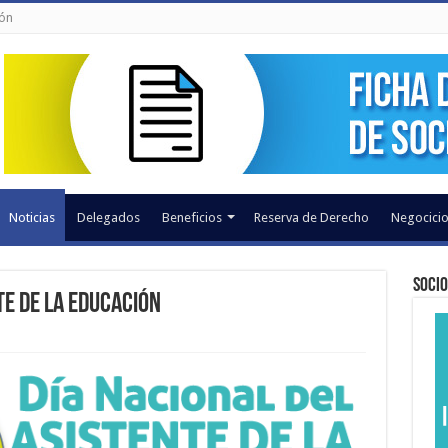
ión
Noticias
Delegados
Beneficios
Reserva de Derecho
Negocicio
Socio
te de la Educación