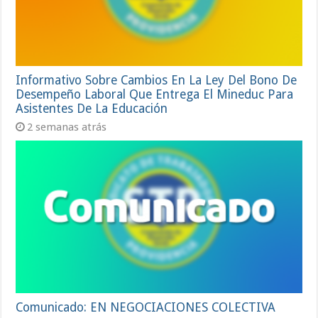
Informativo Sobre Cambios En La Ley Del Bono De
Desempeño Laboral Que Entrega El Mineduc Para
Asistentes De La Educación
2 semanas atrás
Comunicado: EN NEGOCIACIONES COLECTIVA