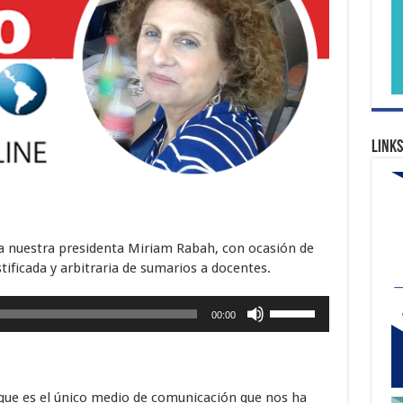
Links
a nuestra presidenta Miriam Rabah, con ocasión de
stificada y arbitraria de sumarios a docentes.
Utiliza
00:00
las
teclas
de
flecha
e es el único medio de comunicación que nos ha