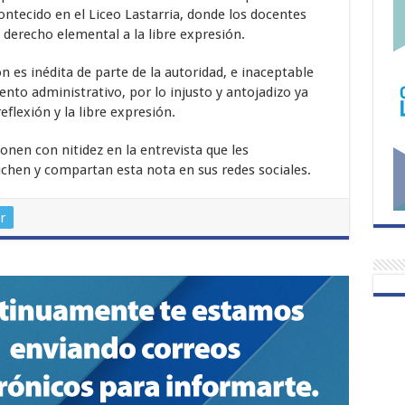
arriba/abajo
ontecido en el Liceo Lastarria, donde los docentes
para
derecho elemental a la libre expresión.
aumentar
o
n es inédita de parte de la autoridad, e inaceptable
disminuir
ento administrativo, por lo injusto y antojadizo ya
el
eflexión y la libre expresión.
volumen.
nen con nitidez en la entrevista que les
hen y compartan esta nota en sus redes sociales.
r