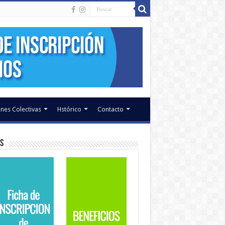
nes Colectivas
Hstórico
Contacto
s