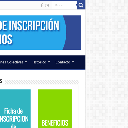
nes Colectivas
Hstórico
Contacto
s