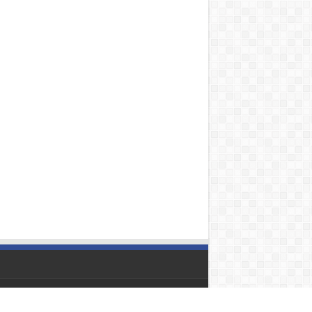
Diseñado por:
JLGComunicaciones