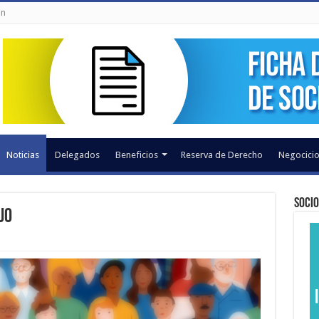
ón
Noticias
Delegados
Beneficios
Reserva de Derecho
Negocicio
Socio
jo