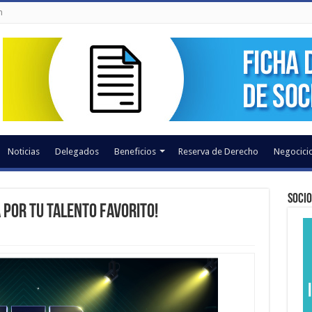
n
Noticias
Delegados
Beneficios
Reserva de Derecho
Negocicio
Socio
 por tu talento favorito!