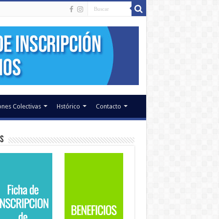
nes Colectivas
Hstórico
Contacto
s