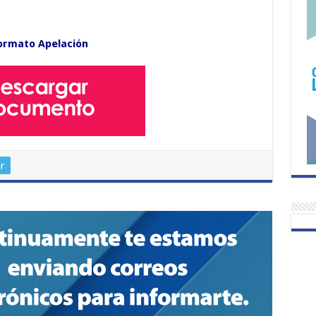
ormato Apelación
r