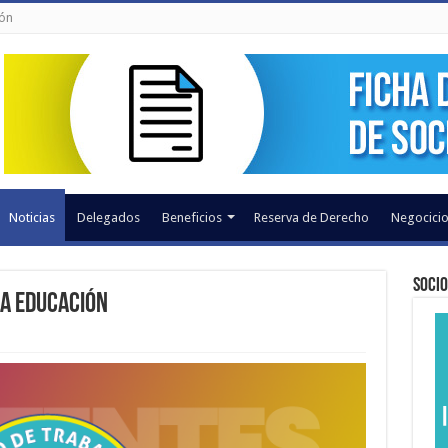
ión
Noticias
Delegados
Beneficios
Reserva de Derecho
Negocicio
Socio
la Educación