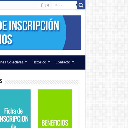
nes Colectivas
Hstórico
Contacto
s